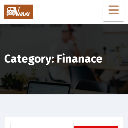
Aller
au
contenu
Category: Finanace
Rechercher :